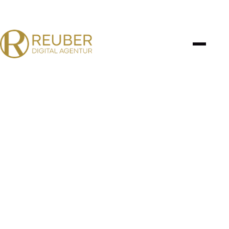
NOVEMBER 2025
HOSTING & VERWALTUNG
Peter Nitz
Immobilien
Meine Leistung: ausschließlich Hosting & Wartung.
Entwicklung und Design der Website stammen von
einer anderen Agentur, nicht von mir.
UNSER ANSATZ