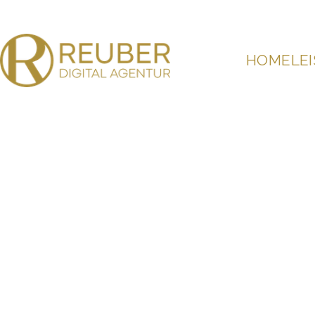
HOME
LE
JULI 2025
HOSTING & VERWALTUNG
Immo-sofort
bewertung