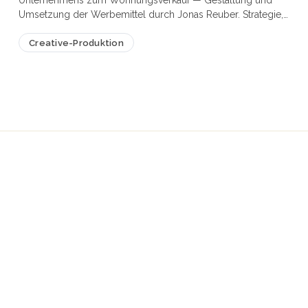
Unternehmens zum Wohnungsverkauf — Gestaltung und
Umsetzung der Werbemittel durch Jonas Reuber. Strategie,
Targeting und Schaltung der Kampagnen lagen bei der
Creative-Produktion
Partneragentur Advnce.