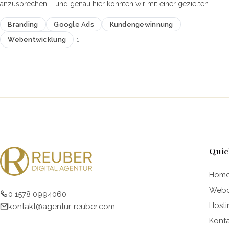
anzusprechen – und genau hier konnten wir mit einer gezielten
Google Ads-Kampagne und einer maßgeschneidert…
Branding
Google Ads
Kundengewinnung
+1
Webentwicklung
×
AUF DIESER SEITE
Quic
Hom
Webd
0 1578 0994060
Hosti
kontakt@agentur-reuber.com
Kont