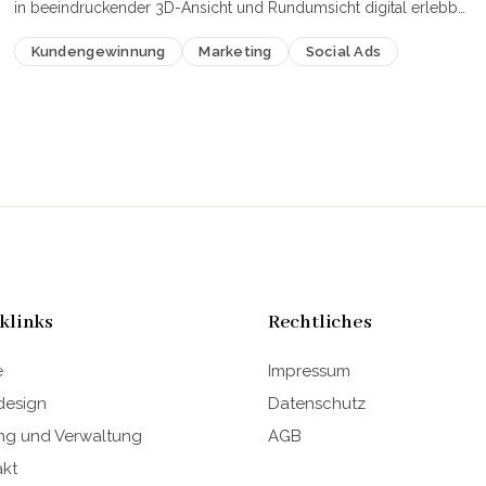
in beeindruckender 3D-Ansicht und Rundumsicht digital erlebbar
gemacht werden. Über gezielte Wer…
Kundengewinnung
Marketing
Social Ads
klinks
Rechtliches
e
Impressum
esign
Datenschutz
ng und Verwaltung
AGB
akt