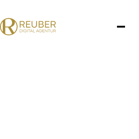
MÄRZ 2025
BRANDING · FOTOGRAFIE · HOSTING & VERWALTUNG ·
MARKETING · WEBENTWICKLUNG
Hinderofencafe
Wangen
UNSER ANSATZ
01
Das Hinderofencafé ist ein Ort voller Charme,
Gemütlichkeit und Genuss – und wir durften das Café