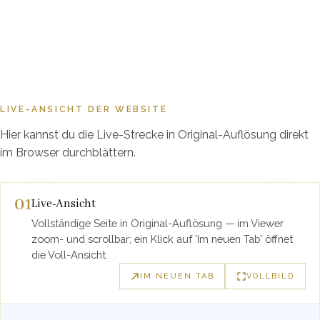
03
Hosting und laufende Pflege
als Kontinuität.
DAS ERGEBNIS
Der Auftritt funktioniert sowohl für gewerks-spezifische
Such-Anfragen als auch für Allround-Anfragen. Aus der „Wir
LIVE-ANSICHT DER WEBSITE
machen alles"-Schwäche wird ein „Aus einer Hand"-Vorteil.
Hier kannst du die Live-Strecke in Original-Auflösung direkt
im Browser durchblättern.
01
Live-Ansicht
Vollständige Seite in Original-Auflösung — im Viewer
zoom- und scrollbar; ein Klick auf 'Im neuen Tab' öffnet
die Voll-Ansicht.
IM NEUEN TAB
VOLLBILD